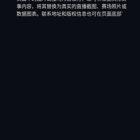
事内容，将其替换为真实的直播截图、赛场照片或
当
数据图表。联系地址和版权信息也可在页面底部`
前
2,847
场进
行中
⚡
实
时
比
分
·
闪
电