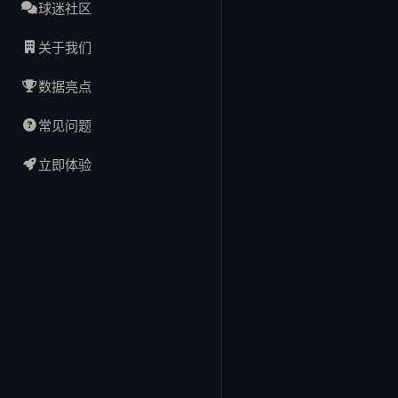
球迷社区
即
关于我们
时
数据亮点
数
常见问题
据
立即体验
英超 · 欧
冠 · NBA
— 比分实
时更新，
赛程一目
了然