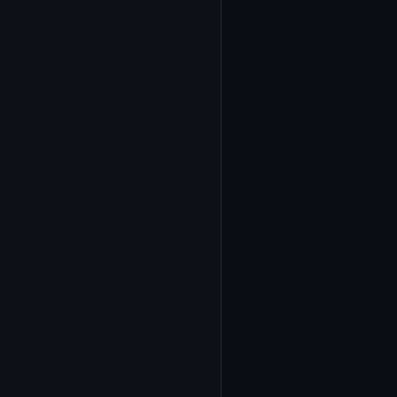
当
前
2,847
场进
行中
⚡
实
时
比
分
·
闪
电