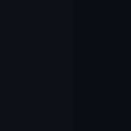
超
过
3
秒，
信
号
源
来
自
伦
敦、
曼
彻
斯
特
双
节
点。