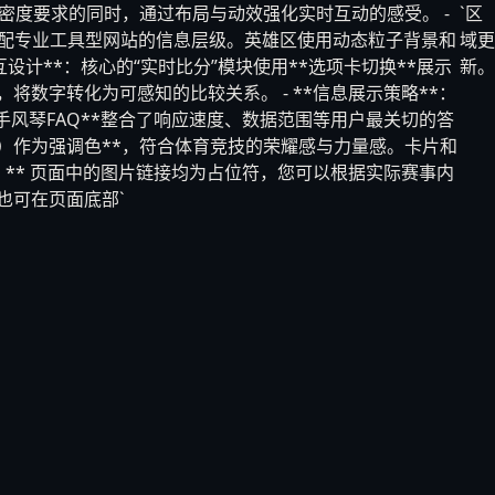
息密度要求的同时，通过布局与动效强化实时互动的感受。 -
`区
，适配专业工具型网站的信息层级。英雄区使用动态粒子背景和
域更
互设计**：核心的“实时比分”模块使用**选项卡切换**展示
新。
将数字转化为可感知的比较关系。 - **信息展示策略**：
手风琴FAQ**整合了响应速度、数据范围等用户最关切的答
500）作为强调色**，符合体育竞技的荣耀感与力量感。卡片和
议：** 页面中的图片链接均为占位符，您可以根据实际赛事内
也可在页面底部`