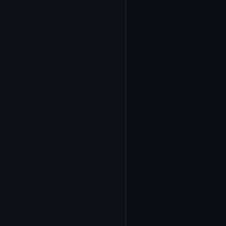
曼
城
vs
3 - 
阿
82'
森
纳
利
物
浦
2 - 
vs
67'
热
刺
切