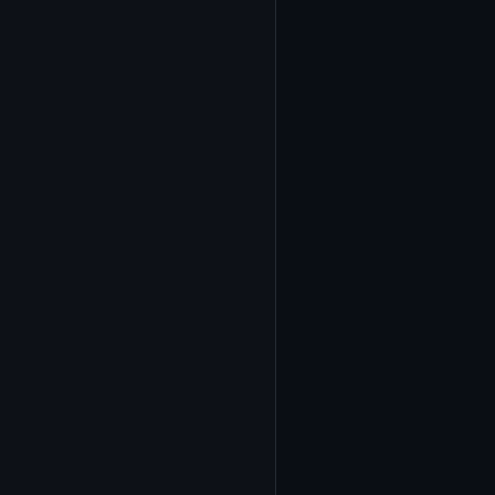
📺
直
播
中
心
·
高
清
赛
事
英
超